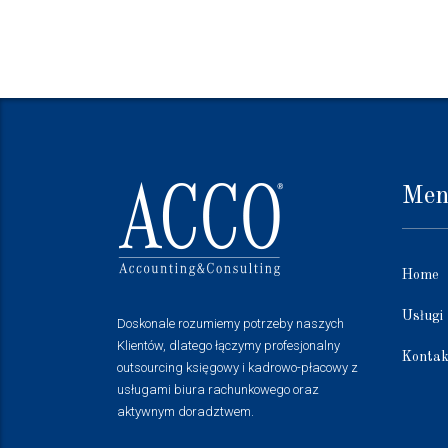
Me
Home
Usługi
Doskonale rozumiemy potrzeby naszych
Klientów, dlatego łączymy profesjonalny
Kontak
outsourcing księgowy i kadrowo-płacowy z
usługami biura rachunkowego oraz
aktywnym doradztwem.