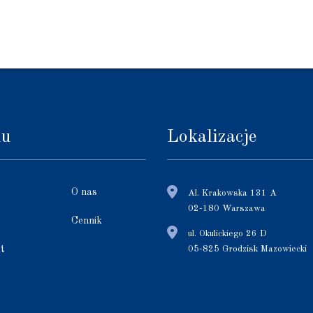
nu
Lokalizacje
O nas
Al. Krakowska 131 A
02-180 Warszawa
Cennik
ul. Okulickiego 26 D
t
05-825 Grodzisk Mazowiecki