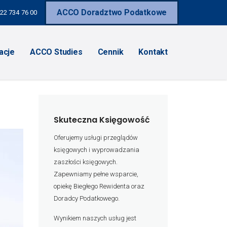
ACCO Doradztwo Podatkowe
22 734 76 00
acje
ACCO Studies
Cennik
Kontakt
Skuteczna Księgowość
Oferujemy usługi przeglądów
księgowych i wyprowadzania
zaszłości księgowych.
Zapewniamy pełne wsparcie,
opiekę Biegłego Rewidenta oraz
Doradcy Podatkowego.
Wynikiem naszych usług jest