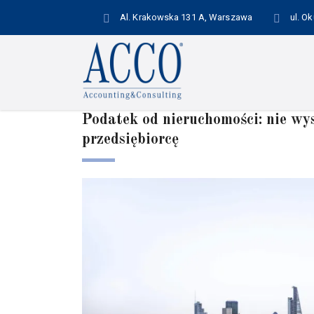
Al. Krakowska 131 A, Warszawa
ul. O
Podatek od nieruchomości: nie wy
przedsiębiorcę