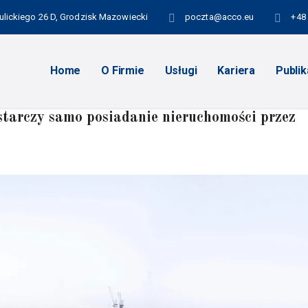
kulickiego 26 D, Grodzisk Mazowiecki
poczta@acco.eu
+48 
Home
O Firmie
Usługi
Kariera
Publik
starczy samo posiadanie nieruchomości przez